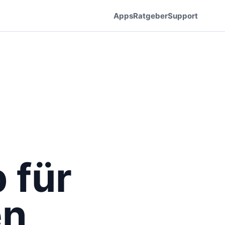
Apps
Ratgeber
Support
 für
en