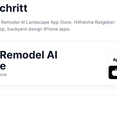
chritt
d Remodel AI Landscape App Store. Hilfreiche Ratgeber:
pp, backyard design iPhone apps.
 Remodel AI
A
e
hone