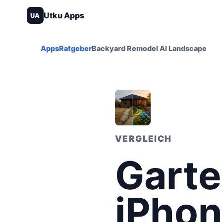
Utku Apps
UA
Apps
Ratgeber
Backyard Remodel AI Landscape
VERGLEICH
Garte
iPhon