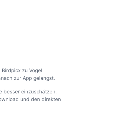
e
 Birdpicx zu Vogel
anach zur App gelangst.
one besser einzuschätzen.
Download und den direkten