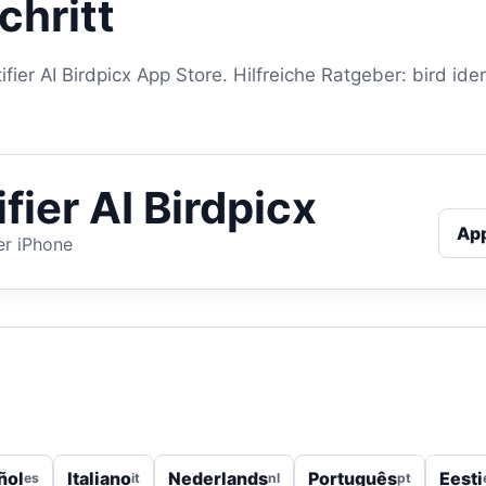
chritt
ifier AI Birdpicx App Store. Hilfreiche Ratgeber: bird iden
ifier AI Birdpicx
Ap
er iPhone
ñol
Italiano
Nederlands
Português
Eesti
es
it
nl
pt