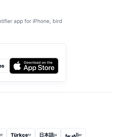
tifier app for iPhone, bird
ps
Türkçe
日本語
العربية
et
tr
ja
ar