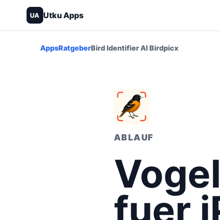
Utku Apps
UA
Apps
Ratgeber
Bird Identifier AI Birdpicx
ABLAUF
Voge
fuer 