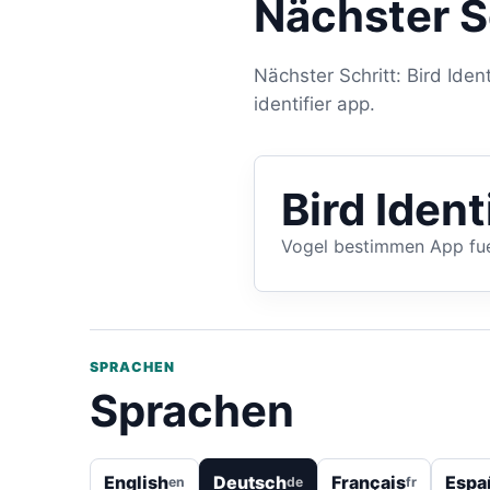
Nächster S
Nächster Schritt: Bird Ident
identifier app.
Bird Ident
Vogel bestimmen App fu
SPRACHEN
Sprachen
English
Deutsch
Français
Espa
en
de
fr