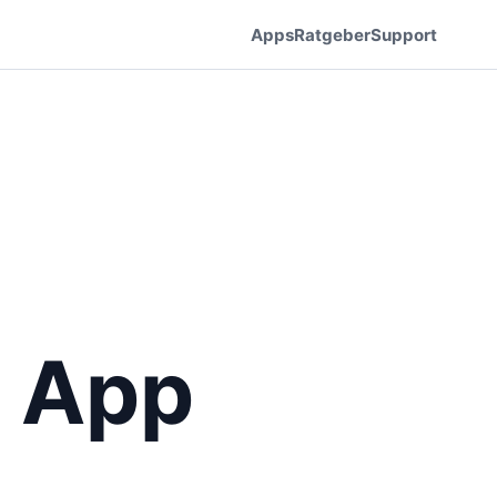
Apps
Ratgeber
Support
 App