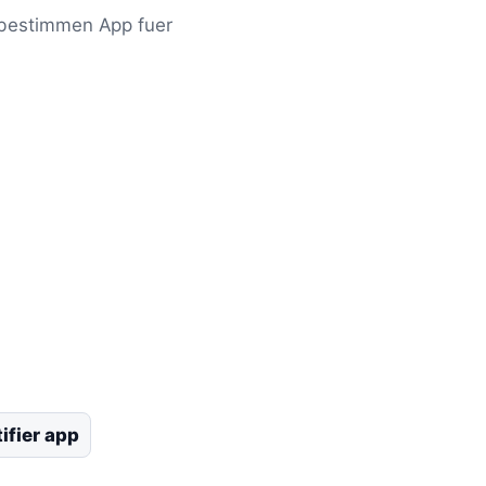
 bestimmen App fuer
tifier app