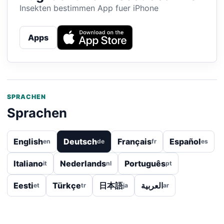
Insekten bestimmen App fuer iPhone
Apps
SPRACHEN
Sprachen
English
Deutsch
Français
Español
en
de
fr
es
Italiano
Nederlands
Português
it
nl
pt
Eesti
Türkçe
日本語
العربية
et
tr
ja
ar