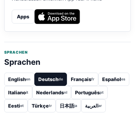
Apps
SPRACHEN
Sprachen
English
Deutsch
Français
Español
en
de
fr
es
Italiano
Nederlands
Português
it
nl
pt
Eesti
Türkçe
日本語
العربية
et
tr
ja
ar