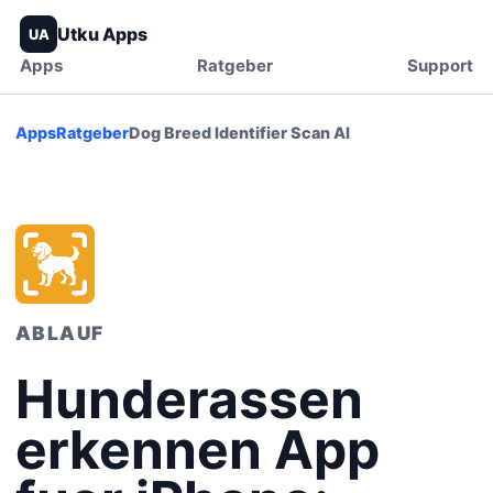
Utku Apps
UA
Apps
Ratgeber
Support
Apps
Ratgeber
Dog Breed Identifier Scan AI
ABLAUF
Hunderassen
erkennen App