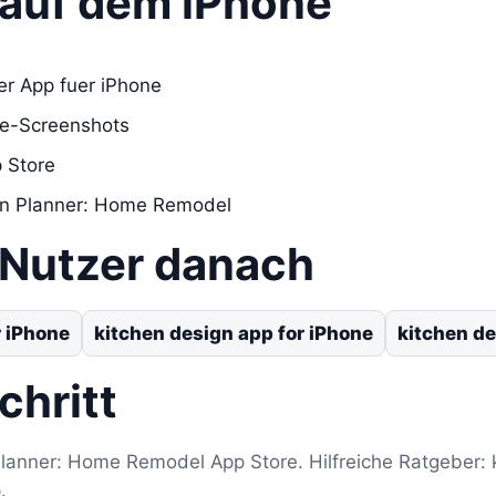
s auf dem iPhone
er App fuer iPhone
re-Screenshots
 Store
hen Planner: Home Remodel
 Nutzer danach
 iPhone
kitchen design app for iPhone
kitchen d
chritt
Planner: Home Remodel App Store. Hilfreiche Ratgeber: 
.