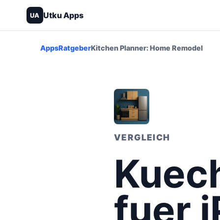
Utku Apps
UA
Apps
Ratgeber
Kitchen Planner: Home Remodel
VERGLEICH
Kuec
fuer 