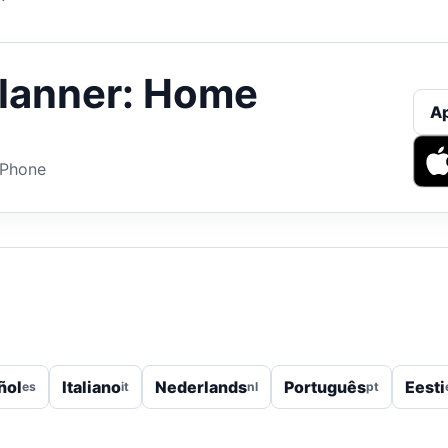
Planner: Home
A
iPhone
ñol
Italiano
Nederlands
Português
Eesti
es
it
nl
pt