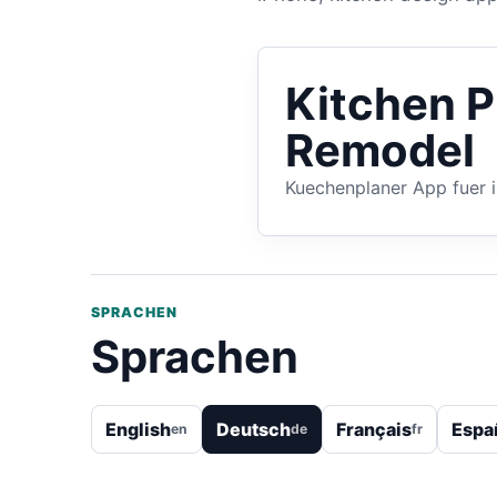
Kitchen 
Remodel
Kuechenplaner App fuer 
SPRACHEN
Sprachen
English
Deutsch
Français
Espa
en
de
fr