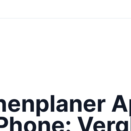
henplaner A
iPhone: Verg