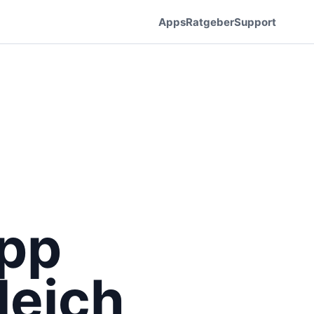
Apps
Ratgeber
Support
pp
leich