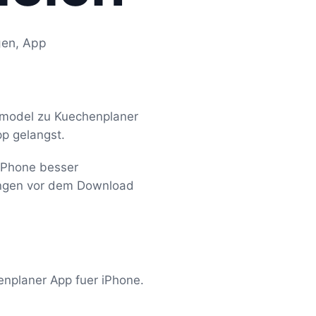
gen, App
Remodel zu Kuechenplaner
pp gelangst.
 iPhone besser
fungen vor dem Download
enplaner App fuer iPhone.