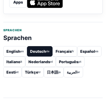
Apps
SPRACHEN
Sprachen
English
Deutsch
Français
Español
en
de
fr
es
Italiano
Nederlands
Português
it
nl
pt
Eesti
Türkçe
日本語
العربية
et
tr
ja
ar