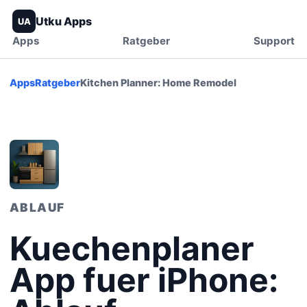
Utku Apps
UA
Apps
Ratgeber
Support
Apps
Ratgeber
Kitchen Planner: Home Remodel
ABLAUF
Kuechenplaner
App fuer iPhone: