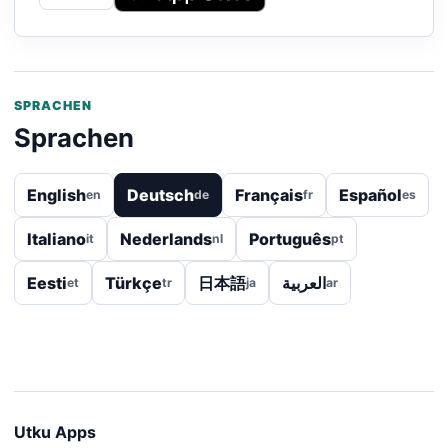
SPRACHEN
Sprachen
English
Deutsch
Français
Español
en
de
fr
es
Italiano
Nederlands
Português
it
nl
pt
Eesti
Türkçe
日本語
العربية
et
tr
ja
ar
Utku Apps