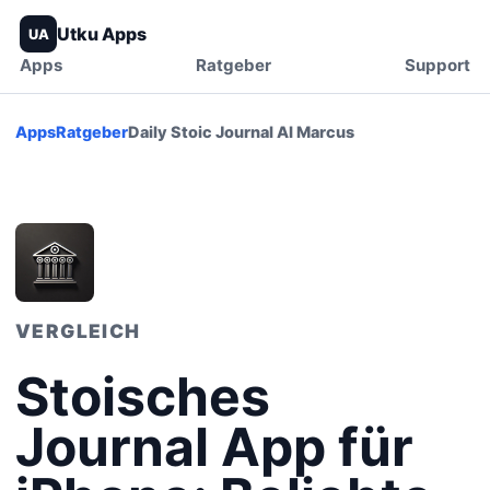
Utku Apps
UA
Apps
Ratgeber
Support
Apps
Ratgeber
Daily Stoic Journal AI Marcus
VERGLEICH
Stoisches
Journal App für