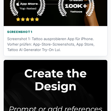
SCREENSHOT 1
Screenshot 1: Tattoo ausprobieren App für iPhone.
Vorher prüfen: App-Store-Screenshots, App Store,
Tattoo AI Generator Try-On Lui.