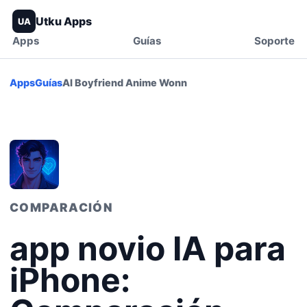
Utku Apps
UA
Apps
Guías
Soporte
Apps
Guías
AI Boyfriend Anime Wonn
COMPARACIÓN
app novio IA para
iPhone: