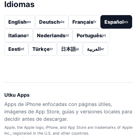
Idiomas
English
Deutsch
Français
Español
en
de
fr
es
Italiano
Nederlands
Português
it
nl
pt
Eesti
Türkçe
日本語
العربية
et
tr
ja
ar
Utku Apps
Apps de iPhone enfocadas con páginas útiles,
imágenes de App Store, guías y versiones locales para
decidir antes de descargar.
Apple, the Apple logo, iPhone, and App Store are trademarks of Apple
Inc., registered in the U.S. and other countries.