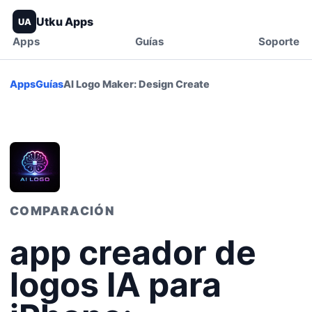
Utku Apps
UA
Apps
Guías
Soporte
Apps
Guías
AI Logo Maker: Design Create
COMPARACIÓN
app creador de
logos IA para