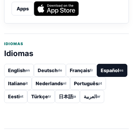
Apps
IDIOMAS
Idiomas
English
Deutsch
Français
Español
en
de
fr
es
Italiano
Nederlands
Português
it
nl
pt
Eesti
Türkçe
日本語
العربية
et
tr
ja
ar