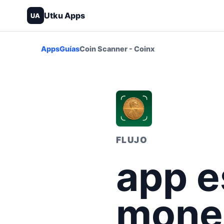
Utku Apps
UA
Apps
Guías
Coin Scanner - Coinx
FLUJO
app e
moned