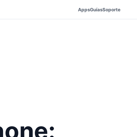
Apps
Guías
Soporte
hone: