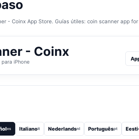
paso
er - Coinx App Store. Guías útiles: coin scanner app for
ner - Coinx
Ap
 para iPhone
ñol
Italiano
Nederlands
Português
Eesti
es
it
nl
pt