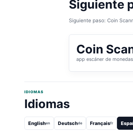
Siguiente 
Siguiente paso: Coin Scann
Coin Scan
app escáner de monedas
IDIOMAS
Idiomas
English
Deutsch
Français
Espa
en
de
fr