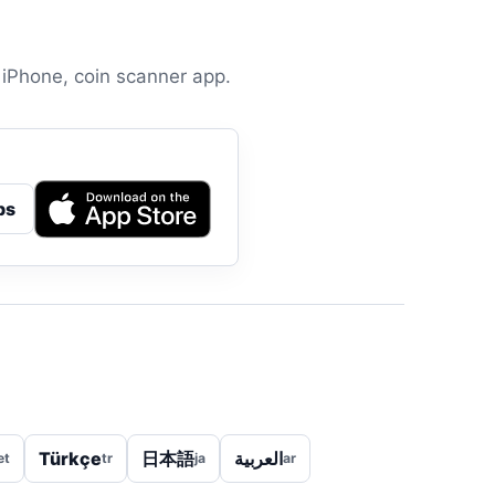
 iPhone, coin scanner app.
ps
Türkçe
日本語
العربية
et
tr
ja
ar