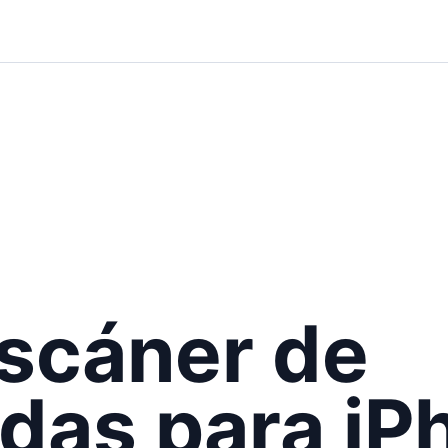
scáner de
as para iP