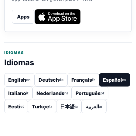
Apps
IDIOMAS
Idiomas
English
Deutsch
Français
Español
en
de
fr
es
Italiano
Nederlands
Português
it
nl
pt
Eesti
Türkçe
日本語
العربية
et
tr
ja
ar