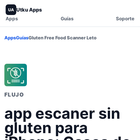
Utku Apps
UA
Apps
Guías
Soporte
Apps
Guías
Gluten Free Food Scanner Leto
FLUJO
app escaner sin
gluten para