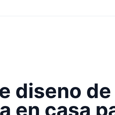
e diseno de
na en casa p