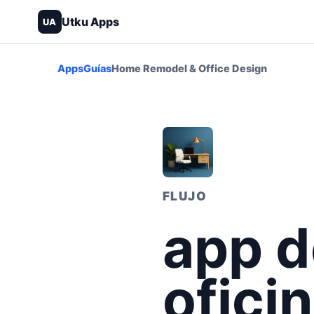
Utku Apps
UA
Apps
Guías
Home Remodel & Office Design
FLUJO
app d
ofici