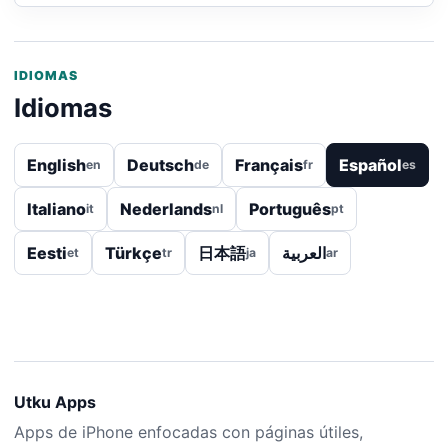
IDIOMAS
Idiomas
English
Deutsch
Français
Español
en
de
fr
es
Italiano
Nederlands
Português
it
nl
pt
Eesti
Türkçe
日本語
العربية
et
tr
ja
ar
Utku Apps
Apps de iPhone enfocadas con páginas útiles,