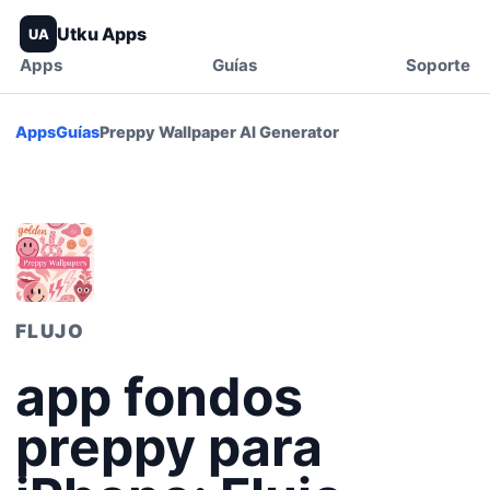
Utku Apps
UA
Apps
Guías
Soporte
Apps
Guías
Preppy Wallpaper AI Generator
FLUJO
app fondos
preppy para