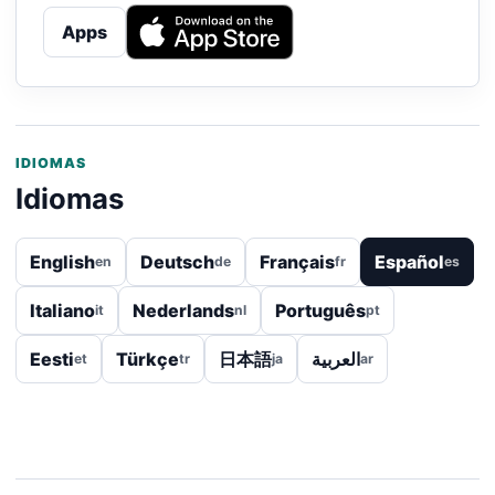
Apps
IDIOMAS
Idiomas
English
Deutsch
Français
Español
en
de
fr
es
Italiano
Nederlands
Português
it
nl
pt
Eesti
Türkçe
日本語
العربية
et
tr
ja
ar