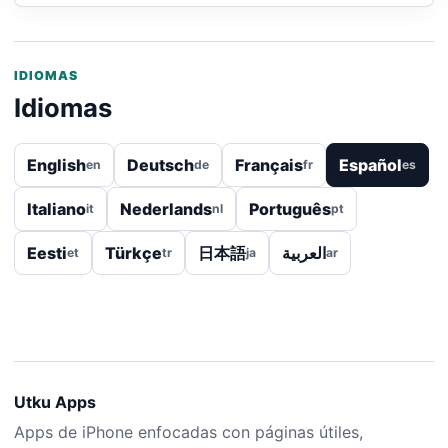
IDIOMAS
Idiomas
English
Deutsch
Français
Español
en
de
fr
es
Italiano
Nederlands
Português
it
nl
pt
Eesti
Türkçe
日本語
العربية
et
tr
ja
ar
Utku Apps
Apps de iPhone enfocadas con páginas útiles,