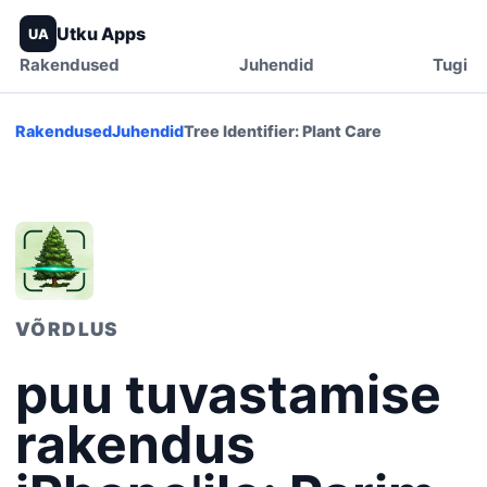
Utku Apps
UA
Rakendused
Juhendid
Tugi
Rakendused
Juhendid
Tree Identifier: Plant Care
VÕRDLUS
puu tuvastamise
rakendus