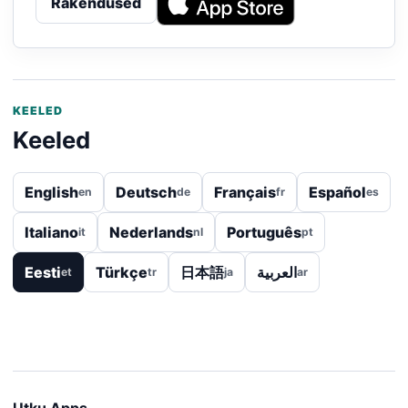
Rakendused
KEELED
Keeled
English
Deutsch
Français
Español
en
de
fr
es
Italiano
Nederlands
Português
it
nl
pt
Eesti
Türkçe
日本語
العربية
et
tr
ja
ar