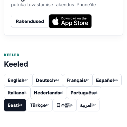
putuka tuvastamise rakendus iPhone'ile
Rakendused
KEELED
Keeled
English
Deutsch
Français
Español
en
de
fr
es
Italiano
Nederlands
Português
it
nl
pt
Eesti
Türkçe
日本語
العربية
et
tr
ja
ar