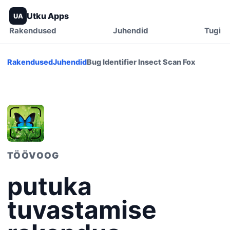
Utku Apps
UA
Rakendused
Juhendid
Tugi
Rakendused
Juhendid
Bug Identifier Insect Scan Fox
TÖÖVOOG
putuka
tuvastamise