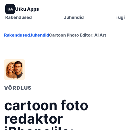
Utku Apps
UA
Rakendused
Juhendid
Tugi
Rakendused
Juhendid
Cartoon Photo Editor: AI Art
VÕRDLUS
cartoon foto
redaktor