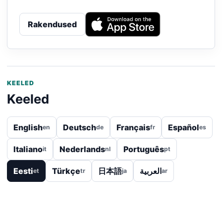
Rakendused
KEELED
Keeled
English
Deutsch
Français
Español
en
de
fr
es
Italiano
Nederlands
Português
it
nl
pt
Eesti
Türkçe
日本語
العربية
et
tr
ja
ar