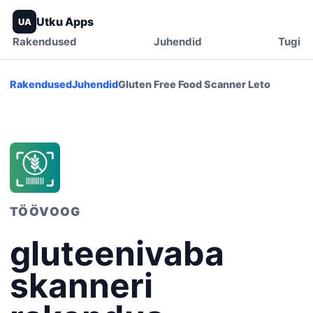
Utku Apps
UA
Rakendused
Juhendid
Tugi
Rakendused
Juhendid
Gluten Free Food Scanner Leto
TÖÖVOOG
gluteenivaba
skanneri