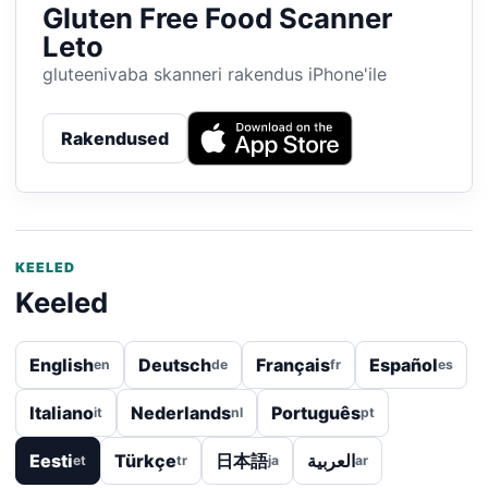
Gluten Free Food Scanner
Leto
gluteenivaba skanneri rakendus iPhone'ile
Rakendused
KEELED
Keeled
English
Deutsch
Français
Español
en
de
fr
es
Italiano
Nederlands
Português
it
nl
pt
Eesti
Türkçe
日本語
العربية
et
tr
ja
ar