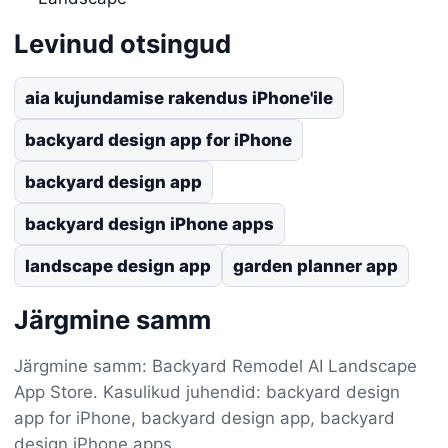
Levinud otsingud
aia kujundamise rakendus iPhone'ile
backyard design app for iPhone
backyard design app
backyard design iPhone apps
landscape design app
garden planner app
Järgmine samm
Järgmine samm: Backyard Remodel AI Landscape
App Store. Kasulikud juhendid: backyard design
app for iPhone, backyard design app, backyard
design iPhone apps.