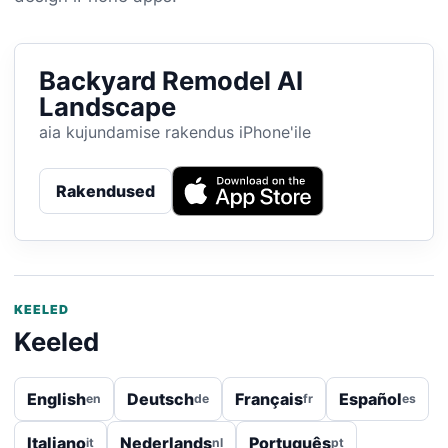
Backyard Remodel AI
Landscape
aia kujundamise rakendus iPhone'ile
Rakendused
KEELED
Keeled
English
Deutsch
Français
Español
en
de
fr
es
Italiano
Nederlands
Português
it
nl
pt