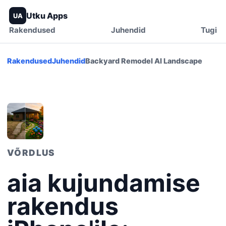
Utku Apps
UA
Rakendused
Juhendid
Tugi
Rakendused
Juhendid
Backyard Remodel AI Landscape
VÕRDLUS
aia kujundamise
rakendus