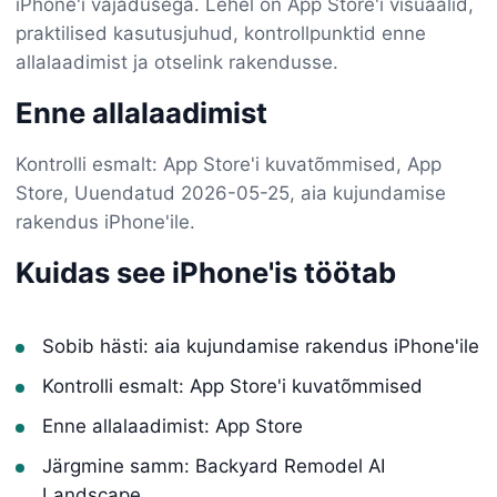
iPhone'i vajadusega. Lehel on App Store'i visuaalid,
praktilised kasutusjuhud, kontrollpunktid enne
allalaadimist ja otselink rakendusse.
Enne allalaadimist
Kontrolli esmalt: App Store'i kuvatõmmised, App
Store, Uuendatud 2026-05-25, aia kujundamise
rakendus iPhone'ile.
Kuidas see iPhone'is töötab
Sobib hästi: aia kujundamise rakendus iPhone'ile
Kontrolli esmalt: App Store'i kuvatõmmised
Enne allalaadimist: App Store
Järgmine samm: Backyard Remodel AI
Landscape