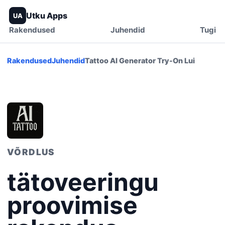
Utku Apps
UA
Rakendused
Juhendid
Tugi
Rakendused
Juhendid
Tattoo AI Generator Try-On Lui
VÕRDLUS
tätoveeringu
proovimise