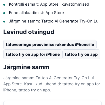
Kontrolli esmalt: App Store'i kuvatõmmised
Enne allalaadimist: App Store
Järgmine samm: Tattoo AI Generator Try-On Lui
Levinud otsingud
tätoveeringu proovimise rakendus iPhone'ile
tattoo try on app for iPhone
tattoo try on app
Järgmine samm
Järgmine samm: Tattoo AI Generator Try-On Lui
App Store. Kasulikud juhendid: tattoo try on app for
iPhone, tattoo try on app.