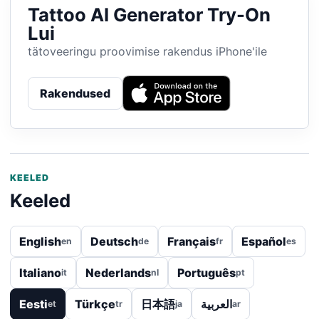
Tattoo AI Generator Try-On
Lui
tätoveeringu proovimise rakendus iPhone'ile
Rakendused
KEELED
Keeled
English
Deutsch
Français
Español
en
de
fr
es
Italiano
Nederlands
Português
it
nl
pt
Eesti
Türkçe
日本語
العربية
et
tr
ja
ar