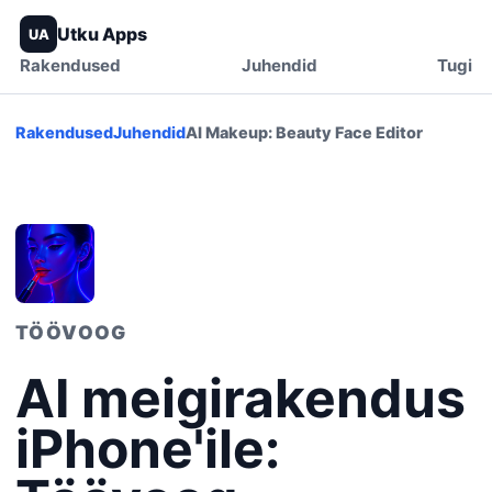
Utku Apps
UA
Rakendused
Juhendid
Tugi
Rakendused
Juhendid
AI Makeup: Beauty Face Editor
TÖÖVOOG
AI meigirakendus
iPhone'ile: