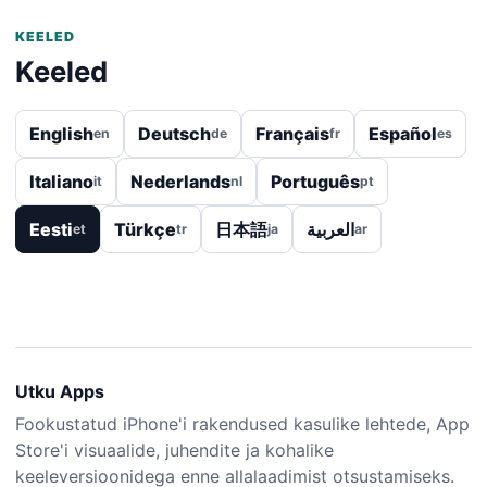
KEELED
Keeled
English
Deutsch
Français
Español
en
de
fr
es
Italiano
Nederlands
Português
it
nl
pt
Eesti
Türkçe
日本語
العربية
et
tr
ja
ar
Utku Apps
Fookustatud iPhone'i rakendused kasulike lehtede, App
Store'i visuaalide, juhendite ja kohalike
keeleversioonidega enne allalaadimist otsustamiseks.