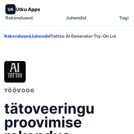
Utku Apps
UA
Rakendused
Juhendid
Tugi
Rakendused
Juhendid
Tattoo AI Generator Try-On Lui
TÖÖVOOG
tätoveeringu
proovimise