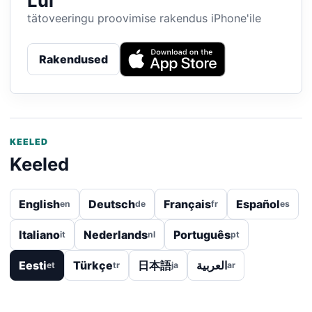
Lui
tätoveeringu proovimise rakendus iPhone'ile
Rakendused
KEELED
Keeled
English
Deutsch
Français
Español
en
de
fr
es
Italiano
Nederlands
Português
it
nl
pt
Eesti
Türkçe
日本語
العربية
et
tr
ja
ar