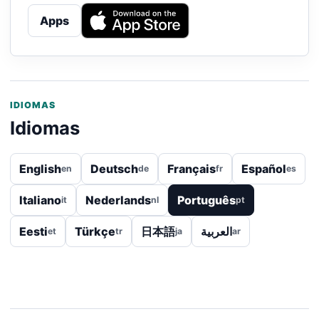
Apps
IDIOMAS
Idiomas
English
Deutsch
Français
Español
en
de
fr
es
Italiano
Nederlands
Português
it
nl
pt
Eesti
Türkçe
日本語
العربية
et
tr
ja
ar