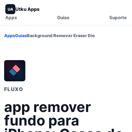
Utku Apps
UA
Apps
Guias
Suporte
Apps
Guias
Background Remover Eraser Dio
FLUXO
app remover
fundo para