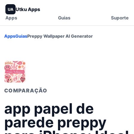
Utku Apps
UA
Apps
Guias
Suporte
Apps
Guias
Preppy Wallpaper AI Generator
COMPARAÇÃO
app papel de
parede preppy