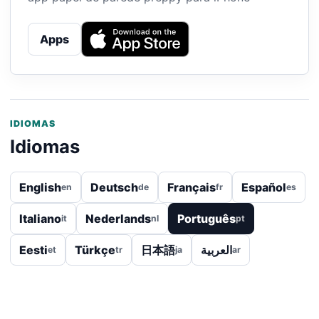
Apps
IDIOMAS
Idiomas
English
Deutsch
Français
Español
en
de
fr
es
Italiano
Nederlands
Português
it
nl
pt
Eesti
Türkçe
日本語
العربية
et
tr
ja
ar