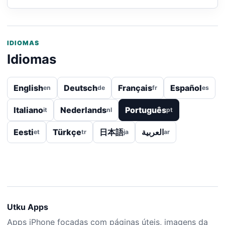
IDIOMAS
Idiomas
English
Deutsch
Français
Español
en
de
fr
es
Italiano
Nederlands
Português
it
nl
pt
Eesti
Türkçe
日本語
العربية
et
tr
ja
ar
Utku Apps
Apps iPhone focadas com páginas úteis, imagens da