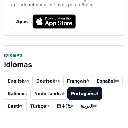
app identificador de aves para iPhone
Apps
IDIOMAS
Idiomas
English
Deutsch
Français
Español
en
de
fr
es
Italiano
Nederlands
Português
it
nl
pt
Eesti
Türkçe
日本語
العربية
et
tr
ja
ar