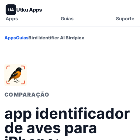
Utku Apps
UA
Apps
Guias
Suporte
Apps
Guias
Bird Identifier AI Birdpicx
COMPARAÇÃO
app identificador
de aves para