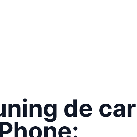
uning de ca
iPhone: