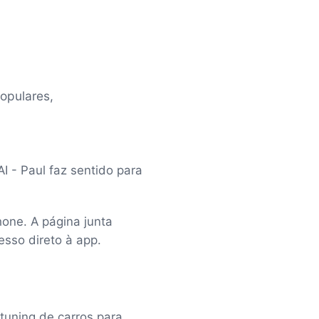
opulares,
 - Paul faz sentido para
hone. A página junta
esso direto à app.
tuning de carros para