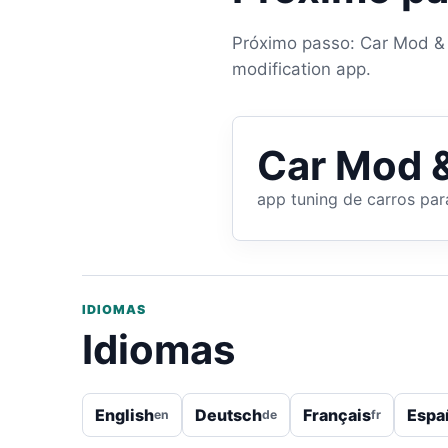
Próximo passo: Car Mod & T
modification app.
Car Mod &
app tuning de carros par
IDIOMAS
Idiomas
English
Deutsch
Français
Espa
en
de
fr