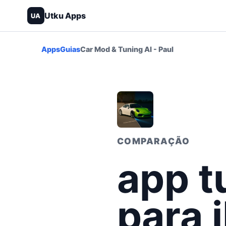
Utku Apps
UA
Apps
Guias
Car Mod & Tuning AI - Paul
COMPARAÇÃO
app t
para 