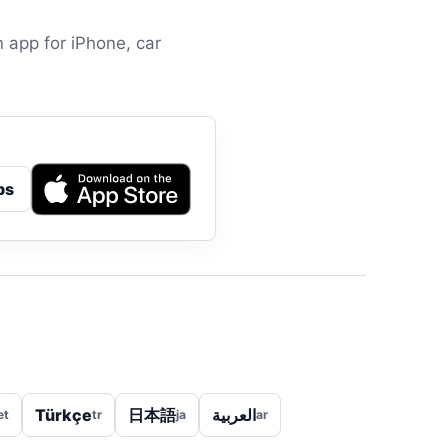
 app for iPhone, car
ps
Türkçe
日本語
العربية
et
tr
ja
ar