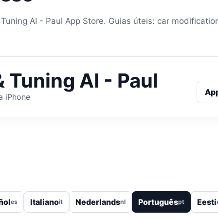
uning AI - Paul App Store. Guias úteis: car modification
 Tuning AI - Paul
Ap
a iPhone
ñol
Italiano
Nederlands
Português
Eesti
es
it
nl
pt