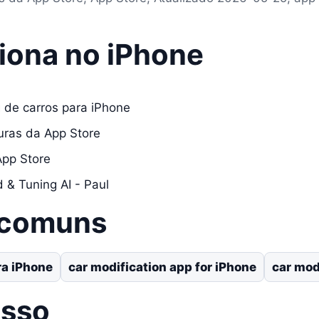
iona no iPhone
 de carros para iPhone
turas da App Store
App Store
 & Tuning AI - Paul
 comuns
ra iPhone
car modification app for iPhone
car mod
asso