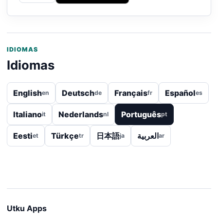
IDIOMAS
Idiomas
English
Deutsch
Français
Español
en
de
fr
es
Italiano
Nederlands
Português
it
nl
pt
Eesti
Türkçe
日本語
العربية
et
tr
ja
ar
Utku Apps