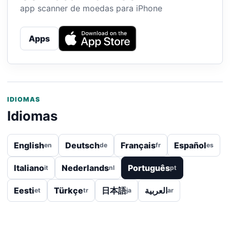
app scanner de moedas para iPhone
Apps
IDIOMAS
Idiomas
English
Deutsch
Français
Español
en
de
fr
es
Italiano
Nederlands
Português
it
nl
pt
Eesti
Türkçe
日本語
العربية
et
tr
ja
ar