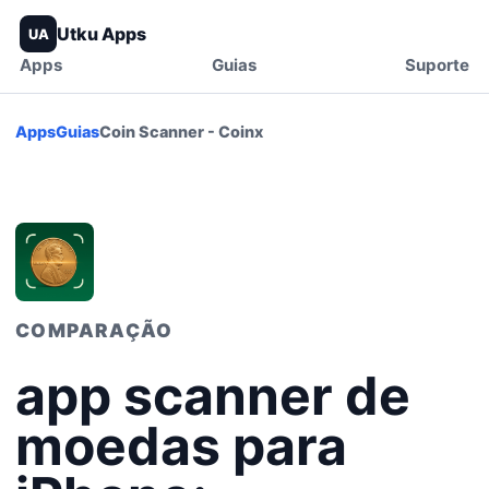
Utku Apps
UA
Apps
Guias
Suporte
Apps
Guias
Coin Scanner - Coinx
COMPARAÇÃO
app scanner de
moedas para