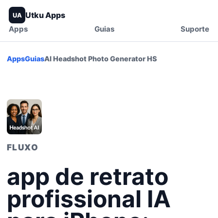
Utku Apps
UA
Apps
Guias
Suporte
Apps
Guias
AI Headshot Photo Generator HS
FLUXO
app de retrato
profissional IA