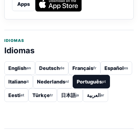
Apps
IDIOMAS
Idiomas
English
Deutsch
Français
Español
en
de
fr
es
Italiano
Nederlands
Português
it
nl
pt
Eesti
Türkçe
日本語
العربية
et
tr
ja
ar