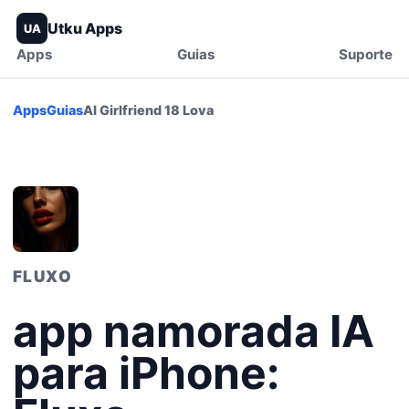
Utku Apps
UA
Apps
Guias
Suporte
Apps
Guias
AI Girlfriend 18 Lova
FLUXO
app namorada IA
para iPhone: