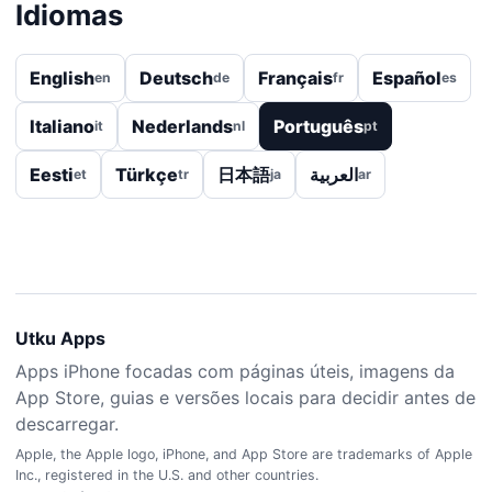
Idiomas
English
Deutsch
Français
Español
en
de
fr
es
Italiano
Nederlands
Português
it
nl
pt
Eesti
Türkçe
日本語
العربية
et
tr
ja
ar
Utku Apps
Apps iPhone focadas com páginas úteis, imagens da
App Store, guias e versões locais para decidir antes de
descarregar.
Apple, the Apple logo, iPhone, and App Store are trademarks of Apple
Inc., registered in the U.S. and other countries.