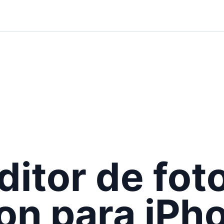
ditor de fot
on para iPh