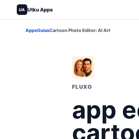
Utku Apps
UA
Apps
Guias
Cartoon Photo Editor: AI Art
FLUXO
app e
carto