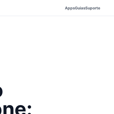
Apps
Guias
Suporte
o
one: