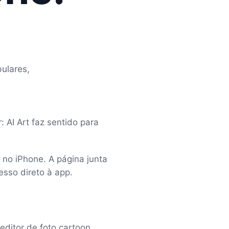
ulares,
 AI Art faz sentido para
e no iPhone. A página junta
esso direto à app.
editor de foto cartoon