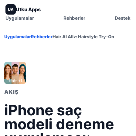
Utku Apps
UA
Uygulamalar
Rehberler
Destek
Uygulamalar
Rehberler
Hair AI Allz: Hairstyle Try-On
AKIŞ
iPhone saç
modeli deneme