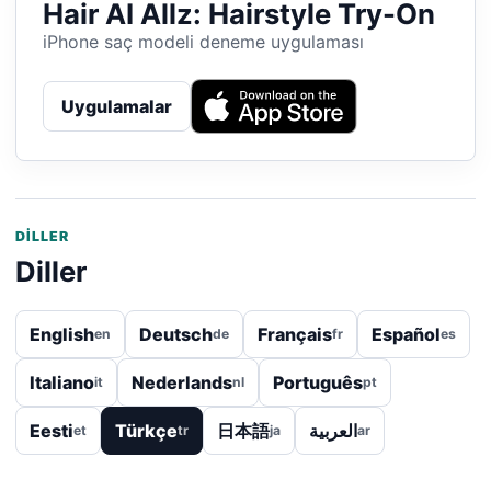
Hair AI Allz: Hairstyle Try-On
iPhone saç modeli deneme uygulaması
Uygulamalar
DILLER
Diller
English
Deutsch
Français
Español
en
de
fr
es
Italiano
Nederlands
Português
it
nl
pt
Eesti
Türkçe
日本語
العربية
et
tr
ja
ar