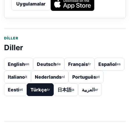
Uygulamalar
DILLER
Diller
English
Deutsch
Français
Español
en
de
fr
es
Italiano
Nederlands
Português
it
nl
pt
Eesti
Türkçe
日本語
العربية
et
tr
ja
ar