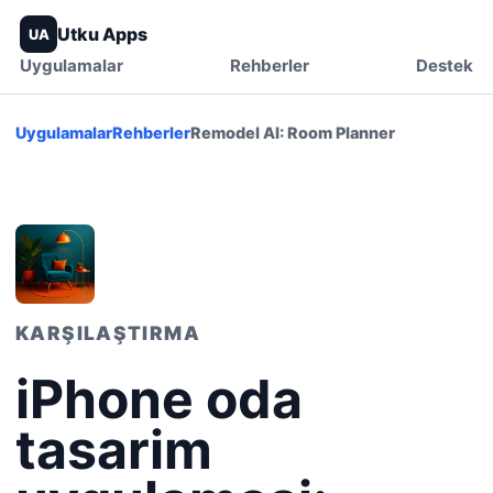
Utku Apps
UA
Uygulamalar
Rehberler
Destek
Uygulamalar
Rehberler
Remodel AI: Room Planner
KARŞILAŞTIRMA
iPhone oda
tasarim