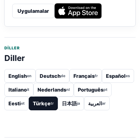
Uygulamalar
DILLER
Diller
English
Deutsch
Français
Español
en
de
fr
es
Italiano
Nederlands
Português
it
nl
pt
Eesti
Türkçe
日本語
العربية
et
tr
ja
ar