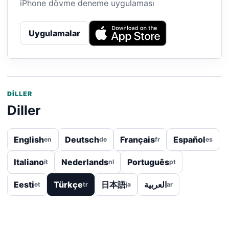
iPhone dövme deneme uygulaması
Uygulamalar
DILLER
Diller
English
Deutsch
Français
Español
en
de
fr
es
Italiano
Nederlands
Português
it
nl
pt
Eesti
Türkçe
日本語
العربية
et
tr
ja
ar