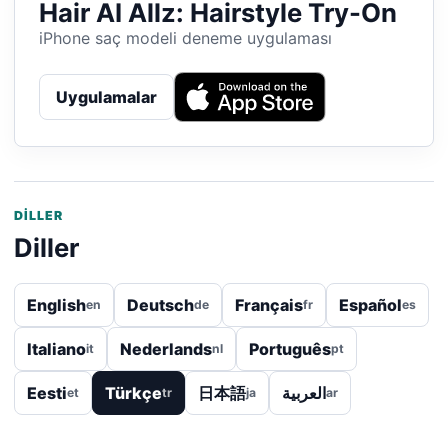
Hair AI Allz: Hairstyle Try-On
iPhone saç modeli deneme uygulaması
Uygulamalar
DILLER
Diller
English
Deutsch
Français
Español
en
de
fr
es
Italiano
Nederlands
Português
it
nl
pt
Eesti
Türkçe
日本語
العربية
et
tr
ja
ar