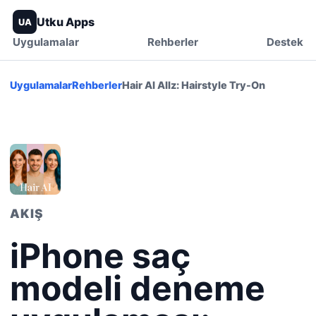
Utku Apps
UA
Uygulamalar
Rehberler
Destek
Uygulamalar
Rehberler
Hair AI Allz: Hairstyle Try-On
AKIŞ
iPhone saç
modeli deneme