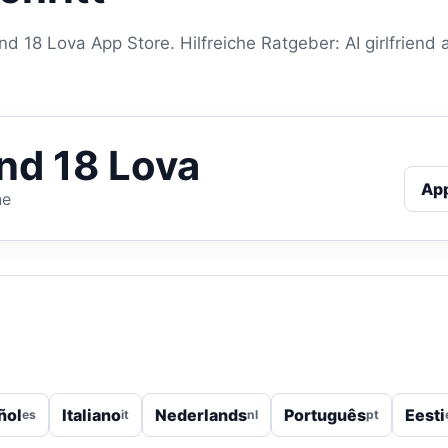
end 18 Lova App Store. Hilfreiche Ratgeber: AI girlfriend a
end 18 Lova
Ap
ne
ñol
Italiano
Nederlands
Português
Eesti
es
it
nl
pt