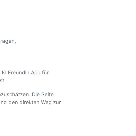
e
fragen,
 KI Freundin App für
st.
inzuschätzen. Die Seite
und den direkten Weg zur