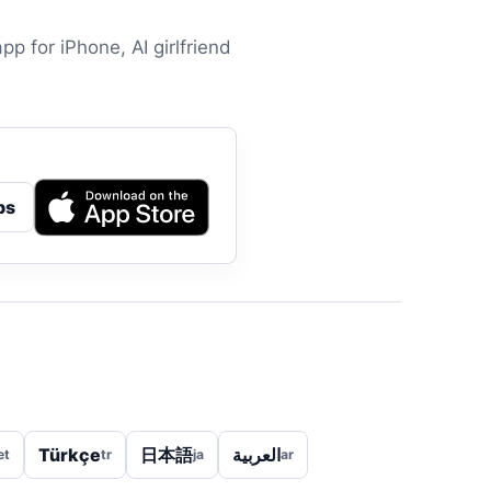
pp for iPhone, AI girlfriend
ps
Türkçe
日本語
العربية
et
tr
ja
ar