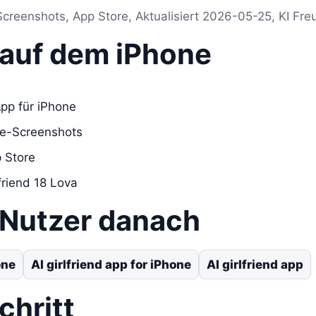
creenshots, App Store, Aktualisiert 2026-05-25, KI Fre
s auf dem iPhone
App für iPhone
re-Screenshots
 Store
lfriend 18 Lova
 Nutzer danach
one
AI girlfriend app for iPhone
AI girlfriend app
chritt