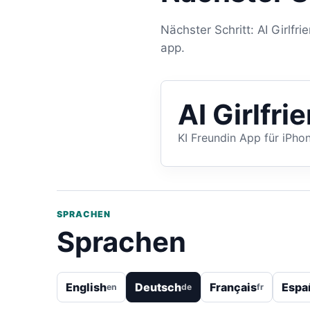
Nächster Schritt: AI Girlfri
app.
AI Girlfri
KI Freundin App für iPho
SPRACHEN
Sprachen
English
Deutsch
Français
Espa
en
de
fr