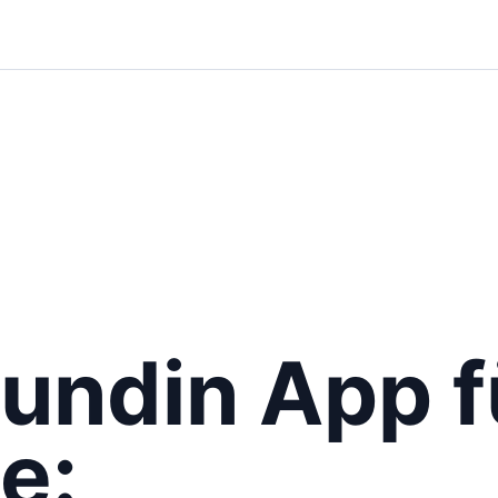
eundin App f
e: