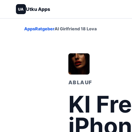
Utku Apps
UA
Apps
Ratgeber
AI Girlfriend 18 Lova
ABLAUF
KI Fr
iPhon