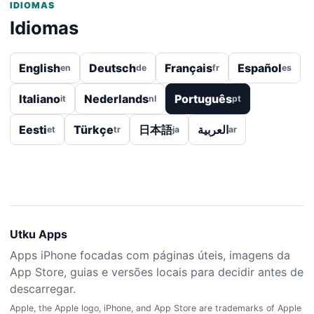
IDIOMAS
Idiomas
English
Deutsch
Français
Español
en
de
fr
es
Italiano
Nederlands
Português
it
nl
pt
Eesti
Türkçe
日本語
العربية
et
tr
ja
ar
Utku Apps
Apps iPhone focadas com páginas úteis, imagens da
App Store, guias e versões locais para decidir antes de
descarregar.
Apple, the Apple logo, iPhone, and App Store are trademarks of Apple