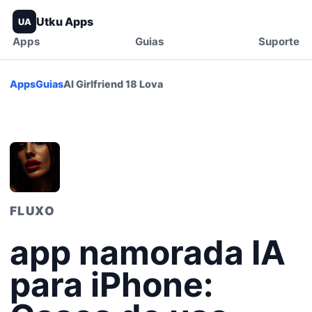
Utku Apps
UA
Apps
Guias
Suporte
Apps
Guias
AI Girlfriend 18 Lova
FLUXO
app namorada IA
para iPhone: