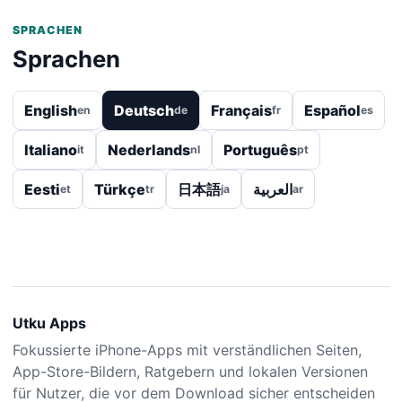
SPRACHEN
Sprachen
English
Deutsch
Français
Español
en
de
fr
es
Italiano
Nederlands
Português
it
nl
pt
Eesti
Türkçe
日本語
العربية
et
tr
ja
ar
Utku Apps
Fokussierte iPhone-Apps mit verständlichen Seiten,
App-Store-Bildern, Ratgebern und lokalen Versionen
für Nutzer, die vor dem Download sicher entscheiden