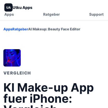
Utku Apps
UA
Apps
Ratgeber
Support
Apps
Ratgeber
AI Makeup: Beauty Face Editor
VERGLEICH
KI Make-up App
fuer iPhone: