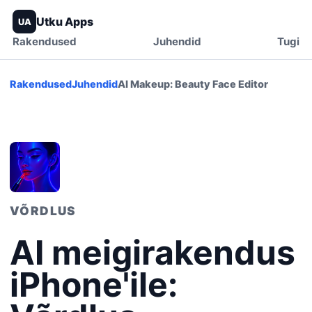
Utku Apps
UA
Rakendused
Juhendid
Tugi
Rakendused
Juhendid
AI Makeup: Beauty Face Editor
VÕRDLUS
AI meigirakendus
iPhone'ile: