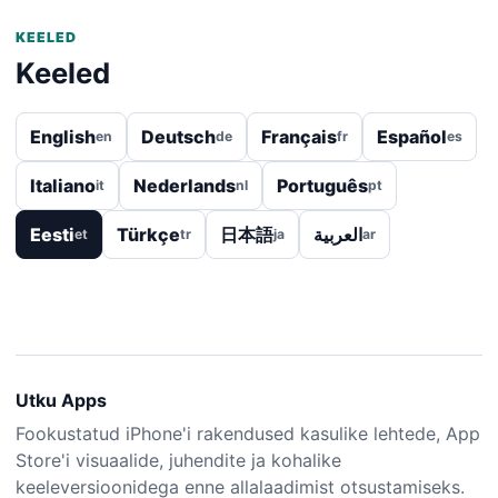
KEELED
Keeled
English
Deutsch
Français
Español
en
de
fr
es
Italiano
Nederlands
Português
it
nl
pt
Eesti
Türkçe
日本語
العربية
et
tr
ja
ar
Utku Apps
Fookustatud iPhone'i rakendused kasulike lehtede, App
Store'i visuaalide, juhendite ja kohalike
keeleversioonidega enne allalaadimist otsustamiseks.