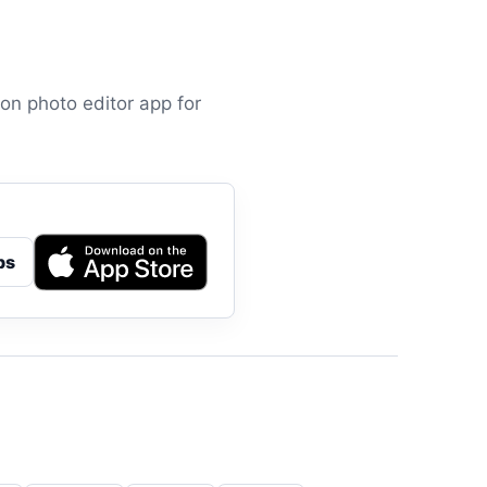
oon photo editor app for
ps