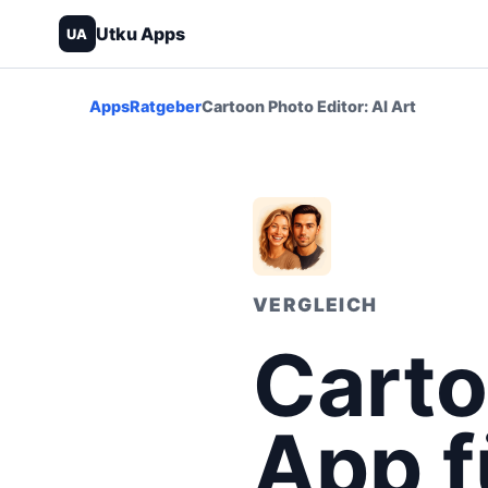
Utku Apps
UA
Apps
Ratgeber
Cartoon Photo Editor: AI Art
VERGLEICH
Carto
App f