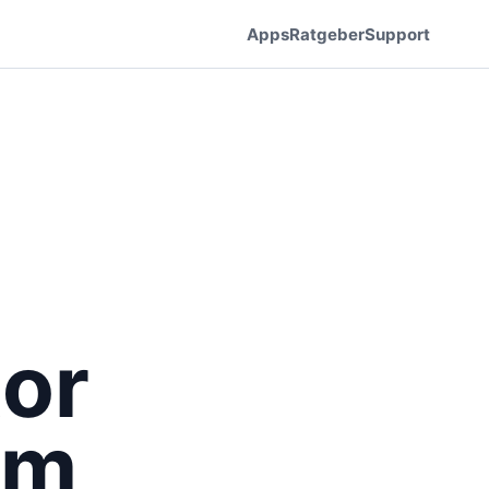
Apps
Ratgeber
Support
tor
Am