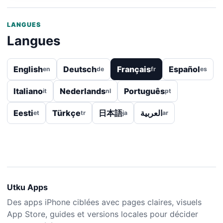
LANGUES
Langues
English
Deutsch
Français
Español
en
de
fr
es
Italiano
Nederlands
Português
it
nl
pt
Eesti
Türkçe
日本語
العربية
et
tr
ja
ar
Utku Apps
Des apps iPhone ciblées avec pages claires, visuels
App Store, guides et versions locales pour décider