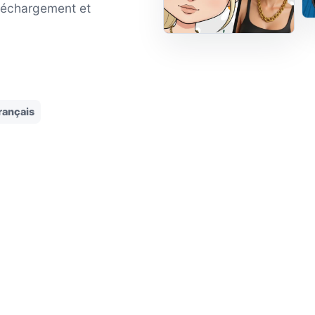
éléchargement et
rançais