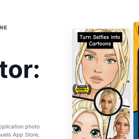
NE
tor:
pplication photo
suels App Store,