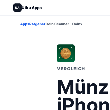
Utku Apps
UA
Apps
Ratgeber
Coin Scanner - Coinx
VERGLEICH
Münz
iPhon