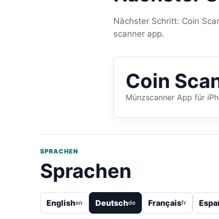
Nächster Schritt: Coin Sca
scanner app.
Coin Scan
Münzscanner App für iP
SPRACHEN
Sprachen
English
Deutsch
Français
Espa
en
de
fr