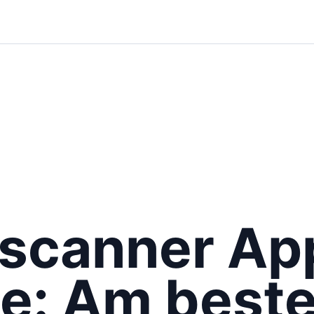
scanner App
e: Am best