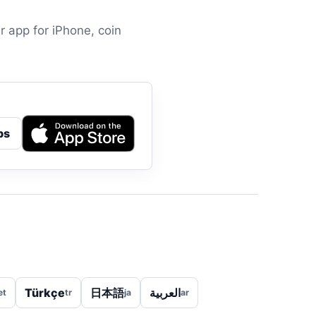
r app for iPhone, coin
ps
Türkçe
日本語
العربية
et
tr
ja
ar