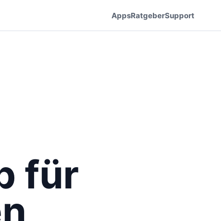
Apps
Ratgeber
Support
 für
en