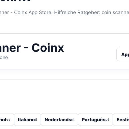
nner - Coinx App Store. Hilfreiche Ratgeber: coin scanne
ner - Coinx
Ap
hone
ñol
Italiano
Nederlands
Português
Eesti
es
it
nl
pt