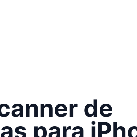
canner de
s para iPh