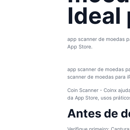
Ideal
app scanner de moedas pa
App Store.
app scanner de moedas par
scanner de moedas para iP
Coin Scanner - Coinx ajud
da App Store, usos prático
Antes de d
Verifique primeiro: Captu