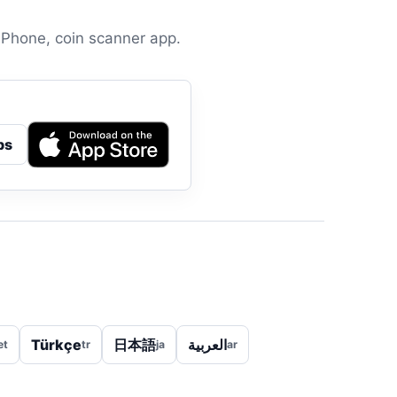
iPhone, coin scanner app.
ps
Türkçe
日本語
العربية
et
tr
ja
ar