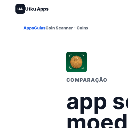
Utku Apps
UA
Apps
Guias
Coin Scanner - Coinx
COMPARAÇÃO
app s
moeda