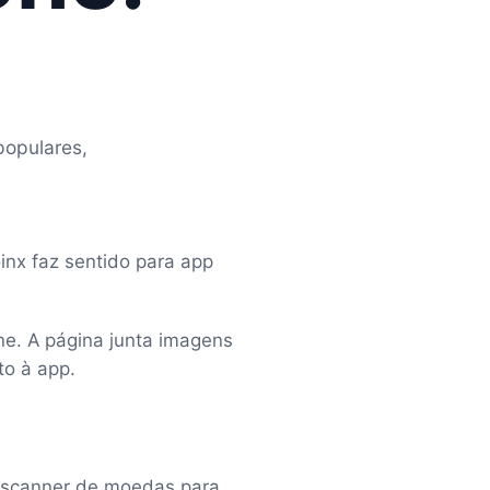
populares,
inx faz sentido para app
ne. A página junta imagens
to à app.
p scanner de moedas para