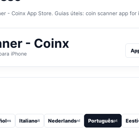
r - Coinx App Store. Guias úteis: coin scanner app for 
ner - Coinx
Ap
para iPhone
ñol
Italiano
Nederlands
Português
Eesti
es
it
nl
pt