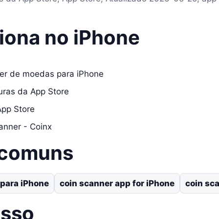
iona no iPhone
ner de moedas para iPhone
turas da App Store
App Store
anner - Coinx
 comuns
para iPhone
coin scanner app for iPhone
coin sc
asso