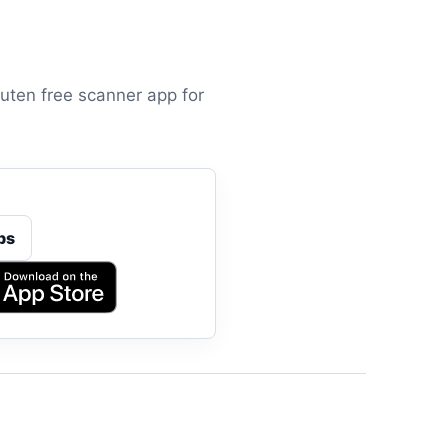
luten free scanner app for
ps