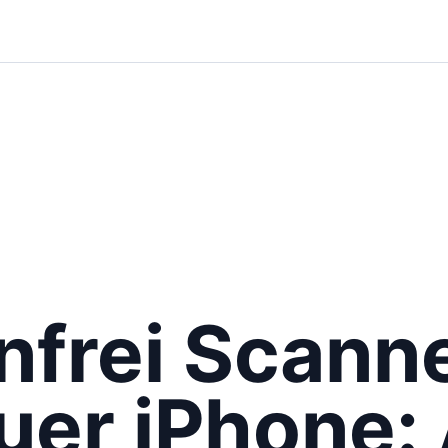
nfrei Scann
uer iPhone: