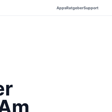
Apps
Ratgeber
Support
er
 Am