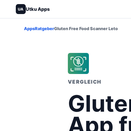
Utku Apps
UA
Apps
Ratgeber
Gluten Free Food Scanner Leto
VERGLEICH
Glute
App f