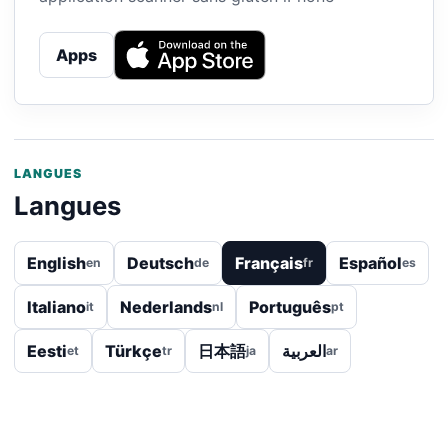
Apps
LANGUES
Langues
English
Deutsch
Français
Español
en
de
fr
es
Italiano
Nederlands
Português
it
nl
pt
Eesti
Türkçe
日本語
العربية
et
tr
ja
ar