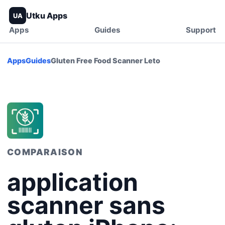
Utku Apps
UA
Apps
Guides
Support
Apps
Guides
Gluten Free Food Scanner Leto
COMPARAISON
application
scanner sans